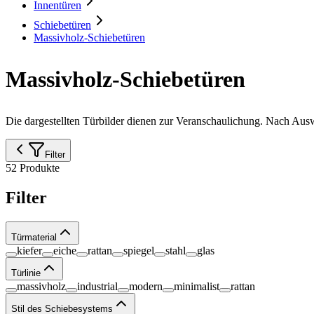
Innentüren
Schiebetüren
Massivholz-Schiebetüren
Massivholz-Schiebetüren
Die dargestellten Türbilder dienen zur Veranschaulichung. Nach Au
Filter
52 Produkte
Filter
Türmaterial
kiefer
eiche
rattan
spiegel
stahl
glas
Türlinie
massivholz
industrial
modern
minimalist
rattan
Stil des Schiebesystems