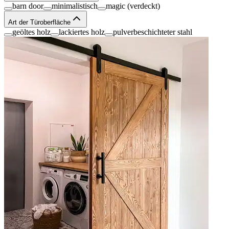
barn door
minimalistisch
magic (verdeckt)
Art der Türoberfläche
geöltes holz
lackiertes holz
pulverbeschichteter stahl