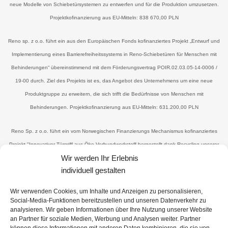
neue Modelle von Schiebetürsystemen zu entwerfen und für die Produktion umzusetzen.
Projektkofinanzierung aus EU-Mitteln: 838 670,00 PLN
Reno sp. z o.o. führt ein aus den Europäischen Fonds kofinanziertes Projekt „Entwurf und
Implementierung eines Barrierefreiheitssystems in Reno-Schiebetüren für Menschen mit
Behinderungen“ übereinstimmend mit dem Förderungsvertrag POIR.02.03.05-14-0006 /
19-00 durch. Ziel des Projekts ist es, das Angebot des Unternehmens um eine neue
Produktgruppe zu erweitern, die sich trifft die Bedürfnisse von Menschen mit
Behinderungen. Projektkofinanzierung aus EU-Mitteln: 631.200,00 PLN
Reno Sp. z o.o. führt ein vom Norwegischen Finanzierungs Mechanismus kofinanziertes
Projekt "Innovativer Türgriff aus Öko-Verbundwerkstoff hergestellt dank Recycling unserer
Wir werden Ihr Erlebnis
Holzabfälle nach der Produktion" im Rahmen der Zuschussvereinbarung UWP-NORW
individuell gestalten
19.01.04-14-0041 / 20 durch -00 Das Ziel und die Wirkung besteht darin, ein neues,
wettbewerbsfähiges Produkt zu erhalten - Öko-Griffe, die Reduzierung der Menge an
Wir verwenden Cookies, um Inhalte und Anzeigen zu personalisieren,
Holzabfällen durch Wiederverwendung (für Produktionszwecke), die Gewinnung von
Social-Media-Funktionen bereitzustellen und unseren Datenverkehr zu
analysieren. Wir geben Informationen über Ihre Nutzung unserer Website
Material, das die oben genannten Abfälle und ein Bindemittel mit minimal enthält
an Partner für soziale Medien, Werbung und Analysen weiter. Partner
Umweltauswirkungen, die das Unternehmen dem Status einer „Zero-Waste-Organisation“