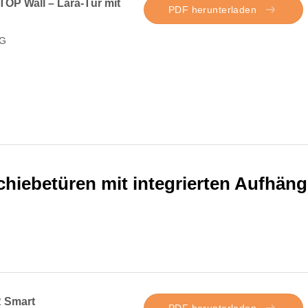
OP Wall – Lara-Tür mit
PDF herunterladen
G
chiebetüren mit integrierten Aufhäng
R Smart
PDF herunterladen