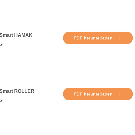
e Smart HAMAK
PDF herunterladen
G
 Smart ROLLER
PDF herunterladen
G