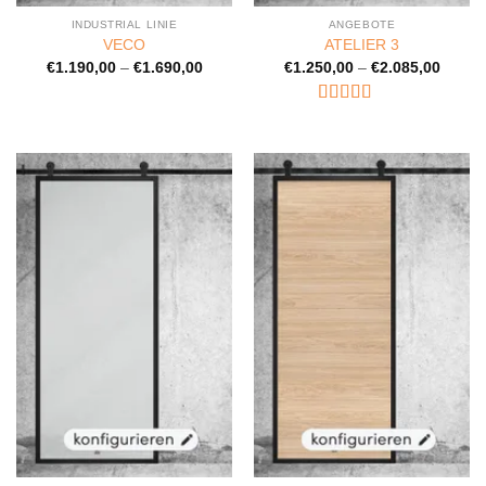
INDUSTRIAL LINIE
ANGEBOTE
VECO
ATELIER 3
€
1.190,00
–
€
1.690,00
€
1.250,00
–
€
2.085,00
Bewertet
mit
5
von 5