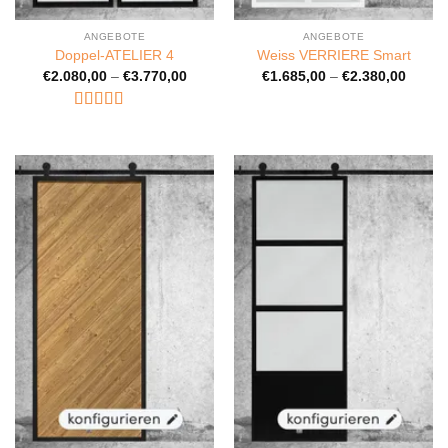
ANGEBOTE
ANGEBOTE
Doppel-ATELIER 4
Weiss VERRIERE Smart
€
2.080,00
–
€
3.770,00
€
1.685,00
–
€
2.380,00
Bewertet
mit
5
von 5