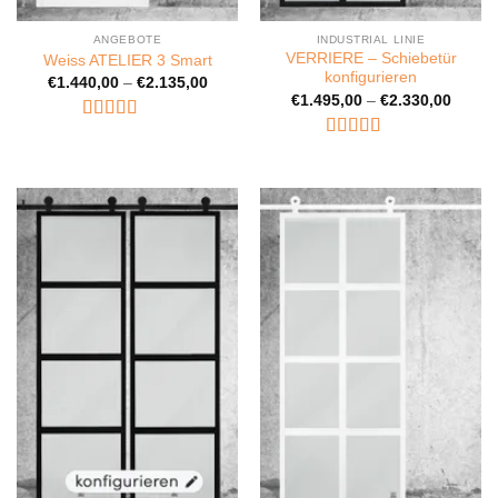
ANGEBOTE
INDUSTRIAL LINIE
VERRIERE – Schiebetür
Weiss ATELIER 3 Smart
konfigurieren
€
1.440,00
–
€
2.135,00
€
1.495,00
–
€
2.330,00
Bewertet
Bewertet
mit
5
von 5
mit
5.00
von
5