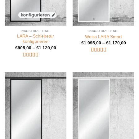
INDUSTRIAL LINIE
INDUSTRIAL LINIE
LARA – Schiebetür
Weiss LARA Smart
konfigurieren
€
1.095,00
–
€
1.170,00
€
905,00
–
€
1.120,00
Bewertet
Bewertet
mit
4.5
von
mit
5
von 5
5