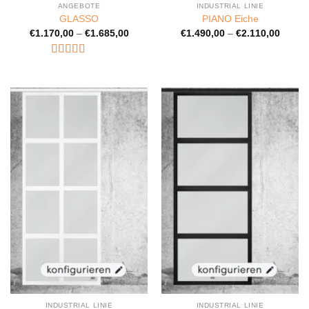
ANGEBOTE
INDUSTRIAL LINIE
GLASSO
PIANO Eiche
€
1.170,00
–
€
1.685,00
€
1.490,00
–
€
2.110,00
Bewertet
mit
4.8
von
5
INDUSTRIAL LINIE
INDUSTRIAL LINIE