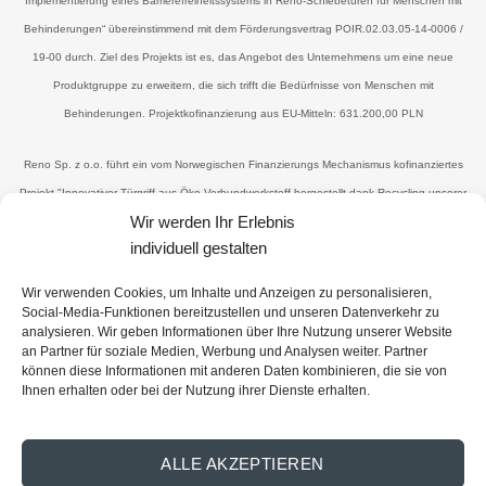
Implementierung eines Barrierefreiheitssystems in Reno-Schiebetüren für Menschen mit
Behinderungen“ übereinstimmend mit dem Förderungsvertrag POIR.02.03.05-14-0006 /
19-00 durch. Ziel des Projekts ist es, das Angebot des Unternehmens um eine neue
Produktgruppe zu erweitern, die sich trifft die Bedürfnisse von Menschen mit
Behinderungen. Projektkofinanzierung aus EU-Mitteln: 631.200,00 PLN
Reno Sp. z o.o. führt ein vom Norwegischen Finanzierungs Mechanismus kofinanziertes
Projekt "Innovativer Türgriff aus Öko-Verbundwerkstoff hergestellt dank Recycling unserer
Wir werden Ihr Erlebnis
Holzabfälle nach der Produktion" im Rahmen der Zuschussvereinbarung UWP-NORW
individuell gestalten
19.01.04-14-0041 / 20 durch -00 Das Ziel und die Wirkung besteht darin, ein neues,
wettbewerbsfähiges Produkt zu erhalten - Öko-Griffe, die Reduzierung der Menge an
Wir verwenden Cookies, um Inhalte und Anzeigen zu personalisieren,
Holzabfällen durch Wiederverwendung (für Produktionszwecke), die Gewinnung von
Social-Media-Funktionen bereitzustellen und unseren Datenverkehr zu
analysieren. Wir geben Informationen über Ihre Nutzung unserer Website
Material, das die oben genannten Abfälle und ein Bindemittel mit minimal enthält
an Partner für soziale Medien, Werbung und Analysen weiter. Partner
Umweltauswirkungen, die das Unternehmen dem Status einer „Zero-Waste-Organisation“
können diese Informationen mit anderen Daten kombinieren, die sie von
Ihnen erhalten oder bei der Nutzung ihrer Dienste erhalten.
näher bringen. Kofinanzierung des Projekts durch die EU: 374.101,00 PLN
(Gesamtausgaben: 818.866,10 PLN, zuschussfähige Ausgaben: 689.820,00 PLN)
ALLE AKZEPTIEREN